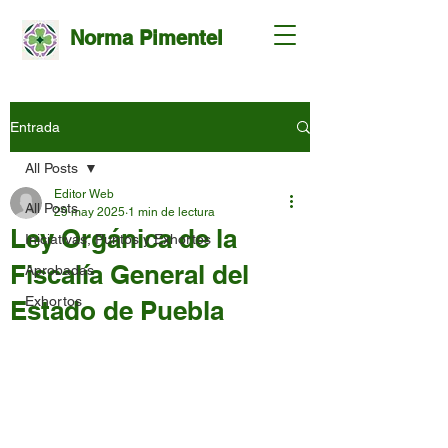
Norma Pimentel
Entrada
All Posts
Editor Web
All Posts
29 may 2025
1 min de lectura
Ley Orgánica de la
Iniciativas, Puntos y Exhortos
Fiscalía General del
Aprobadas
Exhortos
Estado de Puebla