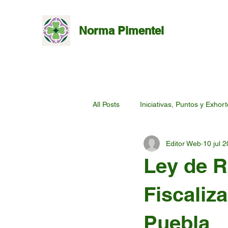
Norma Pimentel
All Posts
Iniciativas, Puntos y Exhor
Editor Web
10 jul 
Ley de R
Fiscaliz
Puebla