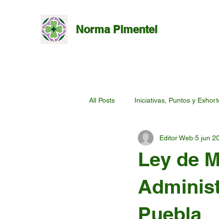
Norma Pimentel
All Posts
Iniciativas, Puntos y Exhor
Editor Web
5 jun 2
Ley de M
Administ
Puebla