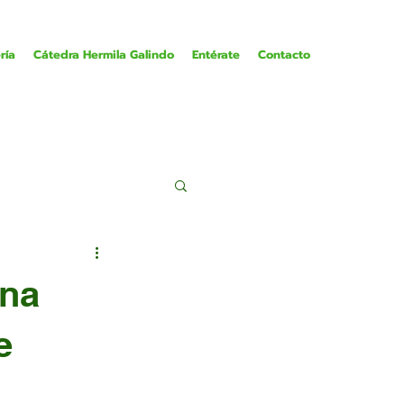
ría
Cátedra Hermila Galindo
Entérate
Contacto
ena
e