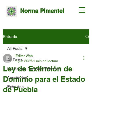
Norma Pimentel
Entrada
All Posts
Editor Web
All Posts
5 jun 2025
1 min de lectura
Ley de Extinción de
Iniciativas, Puntos y Exhortos
Dominio para el Estado
Aprobadas
Exhortos
de Puebla