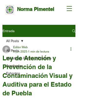
Norma Pimentel
Entrada
All Posts
Editor Web
All Posts
5 jun 2025
1 min de lectura
Ley de Atención y
Iniciativas, Puntos y Exhortos
Prevención de la
Aprobadas
Exhortos
Contaminación Visual y
Auditiva para el Estado
de Puebla