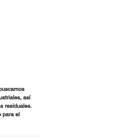
e buscamos 
striales, así 
s residuales. 
 para el 